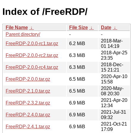
Index of /FreeRDP/
File Name
↓
File Size
↓
Date
↓
Parent directory/
-
-
2018-Mar-
FreeRDP-2.0.0-rc1.tar.gz
6.2 MiB
01 14:19
2018-Apr-25
FreeRDP-2.0.0-rc2.tar.gz
6.3 MiB
23:35
2018-Dec-
FreeRDP-2.0.0-rc4.tar.gz
6.3 MiB
15 21:21
2020-Apr-10
FreeRDP-2.0.0.tar.gz
6.5 MiB
15:58
2020-May-
FreeRDP-2.1.0.tar.gz
6.5 MiB
08 20:30
2021-Apr-20
FreeRDP-2.3.2.tar.gz
6.9 MiB
12:34
2021-Jul-31
FreeRDP-2.4.0.tar.gz
6.9 MiB
09:32
2021-Oct-21
FreeRDP-2.4.1.tar.gz
6.9 MiB
17:09